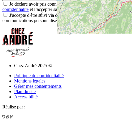
Je déclare avoir pris connaissance de la
Politique de
confidentialité
et l’accepter sans réserve*
2
J'accepte d'être suivi via des pixels de suivi par e-mail pour des
communications personnalisées*
2
Chez André 2025 ©
Politique de confidentialité
Mentions légales
Gérer mes consentements
Plan du site
Accessibilité
Réalisé par :