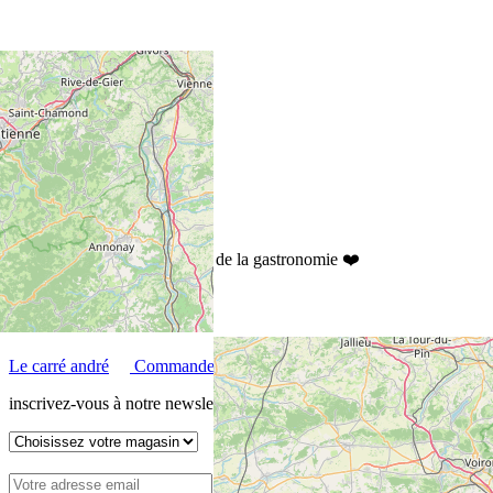
+
−
Leaflet
le rendez-vous des amoureux de la gastronomie ❤️
Contactez-nous
Nos magasins
Le carré andré
Commandez
inscrivez-vous à notre newsletter 💌
Envoyé