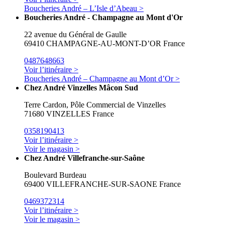
Boucheries André – L’Isle d’Abeau >
Boucheries André - Champagne au Mont d'Or
22 avenue du Général de Gaulle
69410 CHAMPAGNE-AU-MONT-D’OR France
0487648663
Voir l’itinéraire >
Boucheries André – Champagne au Mont d’Or >
Chez André Vinzelles Mâcon Sud
Terre Cardon, Pôle Commercial de Vinzelles
71680 VINZELLES France
0358190413
Voir l’itinéraire >
Voir le magasin >
Chez André Villefranche-sur-Saône
Boulevard Burdeau
69400 VILLEFRANCHE-SUR-SAONE France
0469372314
Voir l’itinéraire >
Voir le magasin >