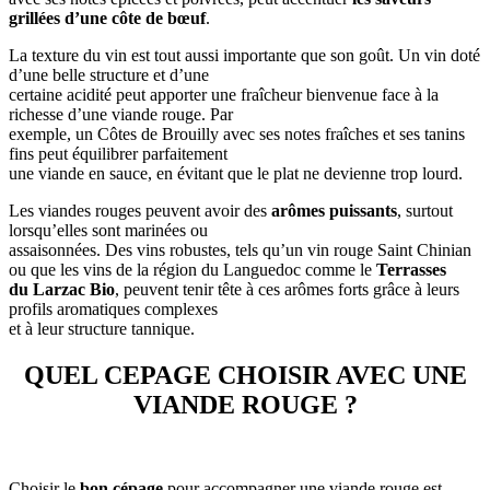
grillées d’une côte de bœuf
.
La texture du vin est tout aussi importante que son goût. Un vin doté
d’une belle structure et d’une
certaine acidité peut apporter une fraîcheur bienvenue face à la
richesse d’une viande rouge. Par
exemple, un Côtes de Brouilly avec ses notes fraîches et ses tanins
fins peut équilibrer parfaitement
une viande en sauce, en évitant que le plat ne devienne trop lourd.
Les viandes rouges peuvent avoir des
arômes puissants
, surtout
lorsqu’elles sont marinées ou
assaisonnées. Des vins robustes, tels qu’un vin rouge Saint Chinian
ou que les vins de la région du Languedoc comme le
Terrasses
du Larzac Bio
, peuvent tenir tête à ces arômes forts grâce à leurs
profils aromatiques complexes
et à leur structure tannique.
QUEL CEPAGE CHOISIR AVEC UNE
VIANDE ROUGE ?
Choisir le
bon cépage
pour accompagner une viande rouge est