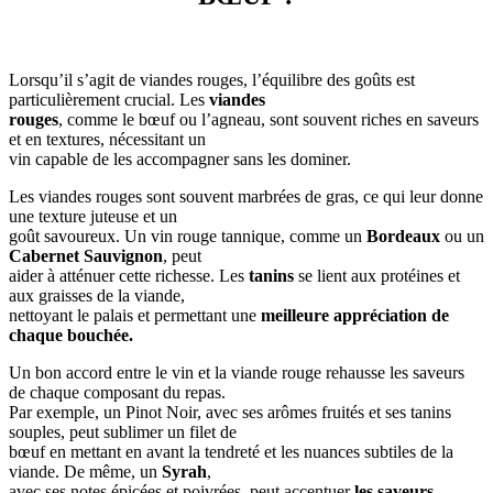
Lorsqu’il s’agit de viandes rouges, l’équilibre des goûts est
particulièrement crucial. Les
viandes
rouges
, comme le bœuf ou l’agneau, sont souvent riches en saveurs
et en textures, nécessitant un
vin capable de les accompagner sans les dominer.
Les viandes rouges sont souvent marbrées de gras, ce qui leur donne
une texture juteuse et un
goût savoureux. Un vin rouge tannique, comme un
Bordeaux
ou un
Cabernet Sauvignon
, peut
aider à atténuer cette richesse. Les
tanins
se lient aux protéines et
aux graisses de la viande,
nettoyant le palais et permettant une
meilleure appréciation de
chaque bouchée.
Un bon accord entre le vin et la viande rouge rehausse les saveurs
de chaque composant du repas.
Par exemple, un Pinot Noir, avec ses arômes fruités et ses tanins
souples, peut sublimer un filet de
bœuf en mettant en avant la tendreté et les nuances subtiles de la
viande. De même, un
Syrah
,
avec ses notes épicées et poivrées, peut accentuer
les saveurs