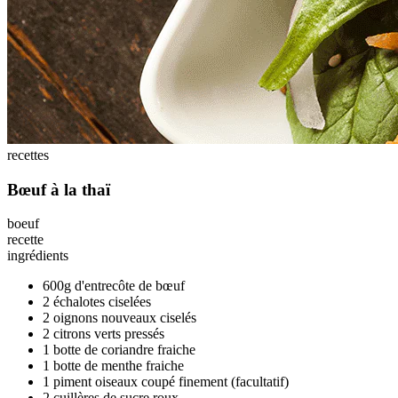
recettes
Bœuf à la thaï
boeuf
recette
ingrédients
600g d'entrecôte de bœuf
2 échalotes ciselées
2 oignons nouveaux ciselés
2 citrons verts pressés
1 botte de coriandre fraiche
1 botte de menthe fraiche
1 piment oiseaux coupé finement (facultatif)
2 cuillères de sucre roux