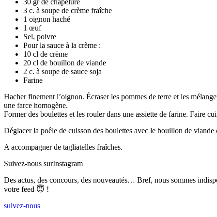
30 gr de chapelure
3 c. à soupe de crème fraîche
1 oignon haché
1 œuf
Sel, poivre
Pour la sauce à la crème :
10 cl de crème
20 cl de bouillon de viande
2 c. à soupe de sauce soja
Farine
Hacher finement l’oignon. Écraser les pommes de terre et les mélanger
une farce homogène.
Former des boulettes et les rouler dans une assiette de farine. Faire cui
Déglacer la poêle de cuisson des boulettes avec le bouillon de viande et
A accompagner de tagliatelles fraîches.
Suivez-nous sur
Instagram
Des actus, des concours, des nouveautés… Bref, nous sommes indisp
votre feed 😇 !
suivez-nous