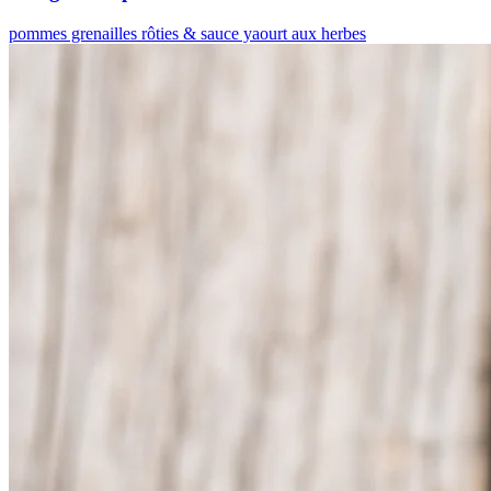
pommes grenailles rôties & sauce yaourt aux herbes