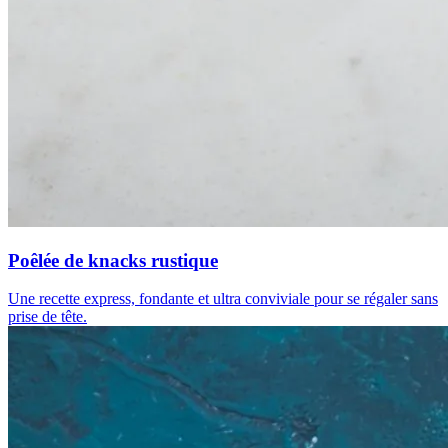
Poêlée de knacks rustique
Une recette express, fondante et ultra conviviale pour se régaler sans
prise de tête.