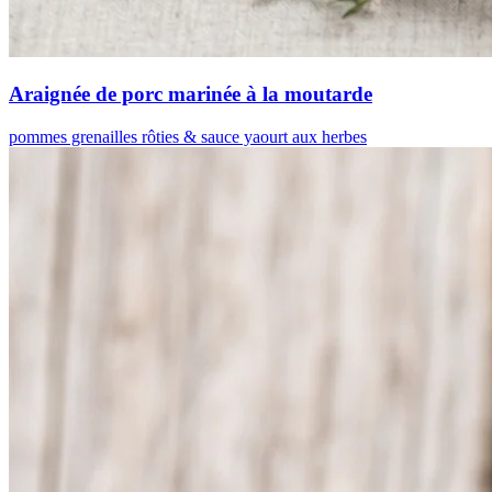
Araignée de porc marinée à la moutarde
pommes grenailles rôties & sauce yaourt aux herbes